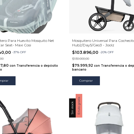
tero Para Huevito Mosquito Net
Mosquitero Universal Para Cochecit
ar Seat- Maxi Cosi
Hub2/Day5/Geo3 - Joolz
40,00
$103.896,00
-
37
%
OFF
-
20
%
OFF
,00
$130.000,00
57,80
$79.999,92
con
Transferencia o depósito
con
Transferencia o dep
io
bancario
Envío gratis
Sin stock