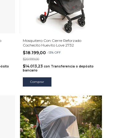
o
Mosquitero Con Cierre Reforzado
Cochecito Huevito Love 2732
$18.199,00
-
13
%
OFF
$20.999,00
$14.013,23
ósito
con
Transferencia o depósito
bancario
Comprar