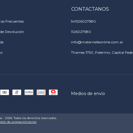
CONTACTANOS
as Frecuentes
541526027580
a de Devolución
1126027580
rds
info@maternelleonline.com.ar
to
Thames 1750, Palermo, Capital Feder
Medios de envío
 - 2026. Todos los derechos reservados.
otón de arrepentimiento