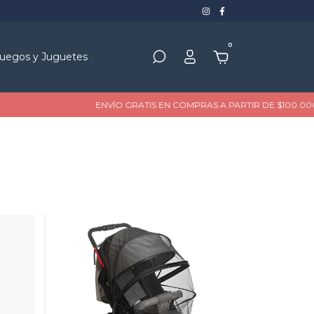
0
uegos y Juguetes
ENVÍO GRATIS EN COMPRAS A PARTIR DE $100.000
HAST