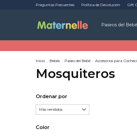
Preguntas Frecuentes
Política de Devolución
Gift 
Paseos del Beb
Inicio
.
Bebés
.
Paseo del Bebé
.
Accesorios para Cocheci
Mosquiteros
Ordenar por
Color