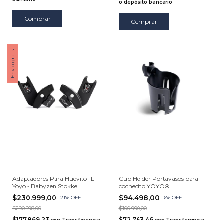
o depósito bancario
Comprar
Envío gratis
Adaptadores Para Huevito "L"
Cup Holder Portavasos para
Yoyo - Babyzen Stokke
cochecito YOYO®
$230.999,00
$94.498,00
-
21
%
OFF
-
6
%
OFF
$290.998,00
$100.990,00
$177.869,23
$72.763,46
con
Transferencia
con
Transferencia