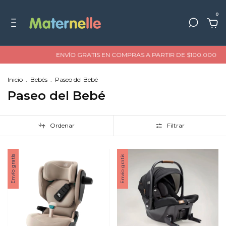
0
ENVÍO GRATIS EN COMPRAS A PARTIR DE $100.000
HASTA 
Inicio
.
Bebés
.
Paseo del Bebé
Paseo del Bebé
Ordenar
Filtrar
Envío gratis
Envío gratis