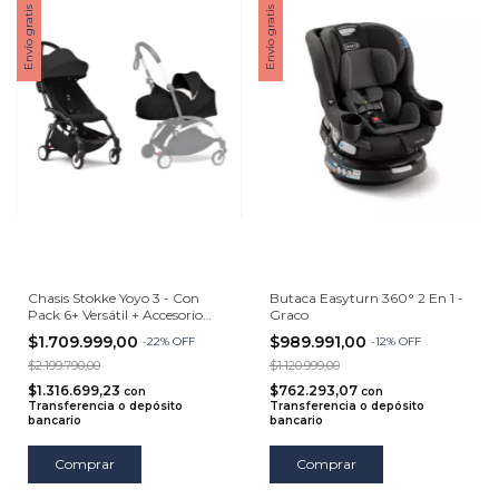
Envío gratis
Envío gratis
Chasis Stokke Yoyo 3 - Con
Butaca Easyturn 360° 2 En 1 -
Pack 6+ Versátil + Accesorio
Graco
Moises Newborn Pack
$1.709.999,00
$989.991,00
-
22
%
OFF
-
12
%
OFF
$2.199.790,00
$1.120.999,00
$1.316.699,23
$762.293,07
con
con
Transferencia o depósito
Transferencia o depósito
bancario
bancario
Comprar