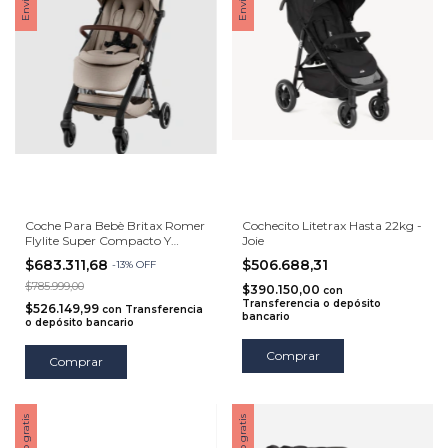
Coche Para Bebè Britax Romer
Cochecito Litetrax Hasta 22kg -
Flylite Super Compacto Y
Joie
Liviano Hasta 22 Kg
$683.311,68
$506.688,31
-
13
%
OFF
$785.999,00
$390.150,00
con
Transferencia o depósito
$526.149,99
con
Transferencia
bancario
o depósito bancario
Comprar
Comprar
Envío gratis
Envío gratis