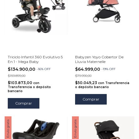
Triciclo Infantil 360 Evolutivo 5
Babyzen Yoyo Cobertor De
En 1 - Mega Baby
Lluvia Maternelle
$134.900,00
$64.999,00
-
16
%
OFF
-
19
%
OFF
$159.899,00
$79.990,00
$103.873,00
$50.049,23
con
con
Transferencia
Transferencia o depósito
o depósito bancario
bancario
Comprar
Comprar
Envío gratis
Envío gratis