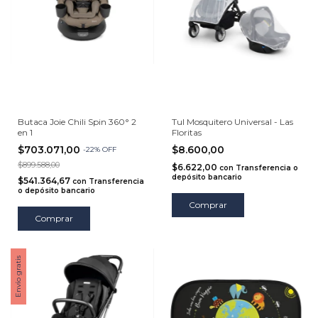
Butaca Joie Chili Spin 360° 2
Tul Mosquitero Universal - Las
en 1
Floritas
$703.071,00
$8.600,00
-
22
%
OFF
$899.588,00
$6.622,00
con
Transferencia o
depósito bancario
$541.364,67
con
Transferencia
o depósito bancario
Comprar
Envío gratis