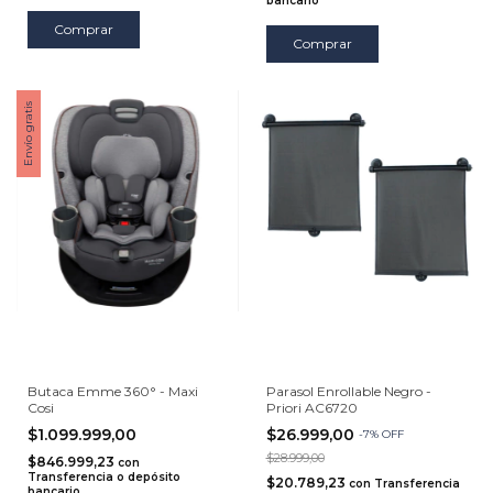
bancario
Comprar
Comprar
Envío gratis
Butaca Emme 360° - Maxi
Parasol Enrollable Negro -
Cosi
Priori AC6720
$1.099.999,00
$26.999,00
-
7
%
OFF
$28.999,00
$846.999,23
con
Transferencia o depósito
$20.789,23
con
Transferencia
bancario