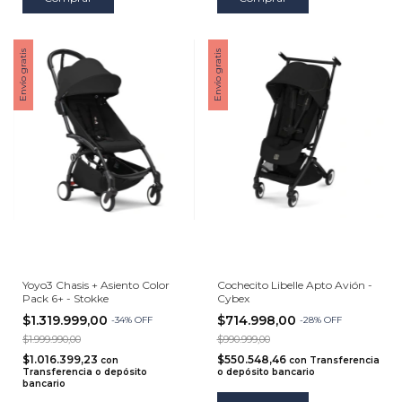
Envío gratis
Envío gratis
Yoyo3 Chasis + Asiento Color
Cochecito Libelle Apto Avión -
Pack 6+ - Stokke
Cybex
$1.319.999,00
$714.998,00
-
34
%
OFF
-
28
%
OFF
$1.999.990,00
$990.999,00
$1.016.399,23
$550.548,46
con
con
Transferencia
Transferencia o depósito
o depósito bancario
bancario