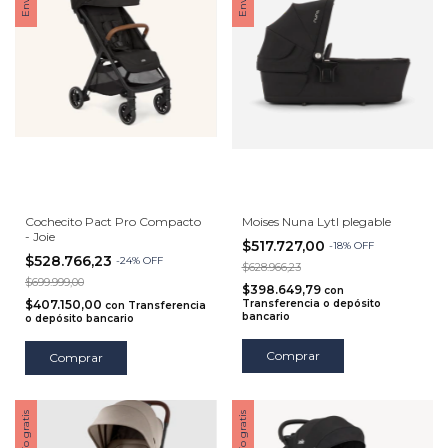
Cochecito Pact Pro Compacto
Moises Nuna Lytl plegable
- Joie
$517.727,00
-
18
%
OFF
$528.766,23
-
24
%
OFF
$628.966,23
$699.999,00
$398.649,79
con
$407.150,00
Transferencia o depósito
con
Transferencia
bancario
o depósito bancario
Comprar
Comprar
Envío gratis
Envío gratis