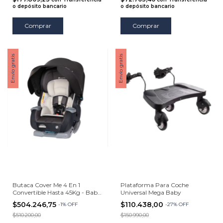
o depósito bancario
o depósito bancario
Envío gratis
Envío gratis
Butaca Cover Me 4 En 1
Plataforma Para Coche
Convertible Hasta 45Kg - Baby
Universal Mega Baby
Trend
$504.246,75
$110.438,00
-
1
%
OFF
-
27
%
OFF
$510.200,00
$150.990,00