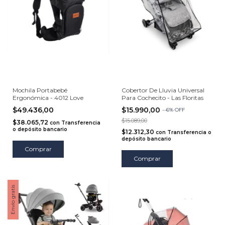
Mochila Portabebé
Cobertor De Lluvia Universal
Ergonómica - 4012 Love
Para Cochecito - Las Floritas
$49.436,00
$15.990,00
-
-6
%
OFF
$15.089,00
$38.065,72
con
Transferencia
o depósito bancario
$12.312,30
con
Transferencia o
depósito bancario
Comprar
Comprar
Envío gratis