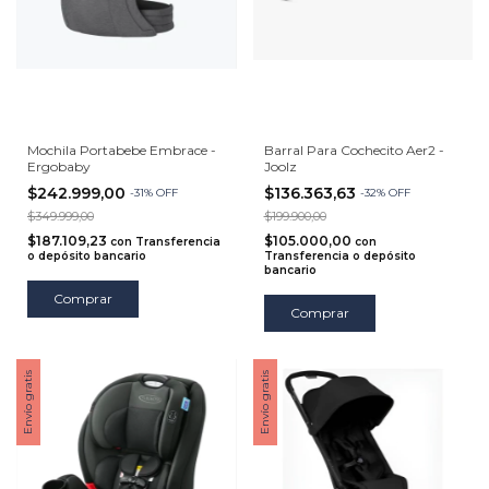
Mochila Portabebe Embrace -
Barral Para Cochecito Aer2 -
Ergobaby
Joolz
$242.999,00
$136.363,63
-
31
%
OFF
-
32
%
OFF
$349.999,00
$199.900,00
$187.109,23
$105.000,00
con
Transferencia
con
o depósito bancario
Transferencia o depósito
bancario
Comprar
Comprar
Envío gratis
Envío gratis