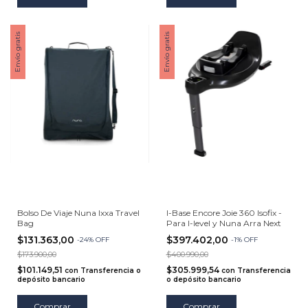
Envío gratis
Envío gratis
Bolso De Viaje Nuna Ixxa Travel
I-Base Encore Joie 360 Isofix -
Bag
Para I-level y Nuna Arra Next
$131.363,00
$397.402,00
-
24
%
OFF
-
1
%
OFF
$173.900,00
$400.990,00
$101.149,51
$305.999,54
con
Transferencia o
con
Transferencia
depósito bancario
o depósito bancario
Comprar