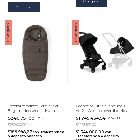
Comprar
Envío gratis
Envío gratis
Footmuff Winter Stroller Set
Cochecito Ultraliviano Joolz
Bag (merino wool) - Nuna
Aer2 + Asiento reversible Nest
To Seat Joolz Aer²
$246.751,00
$1.745.454,54
-
1
%
OFF
-
21
%
OFF
$250.000,00
$2.198.502,00
$189.998,27
$1.344.000,00
con
Transferencia
con
o depósito bancario
Transferencia o depósito