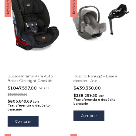
Envío gratis
Envío gratis
Butaca Infantil Para Auto
Huevito I-Snug2 + Base a
Britax Clicktight One4life
elección - Joie
$1.047.597,00
$439.350,00
-
5
%
OFF
$1.099.999,00
$338.299,50
con
Transferencia o depósito
$806.649,69
con
bancario
Transferencia o depósito
bancario
Comprar
Comprar