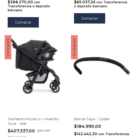
$388.270,00
$85.037,26
con
con
Transferencia
Transferencia o depósito
o depósito bancario
bancario
Comprar
Envío gratis
Envío gratis
Cochecito Muze Lx + Huevito
Barral Coya - Cybex
Juva - Joie
$184.990,00
$407.337,00
-
30
%
OFF
$142.442,30
con
Transferencia