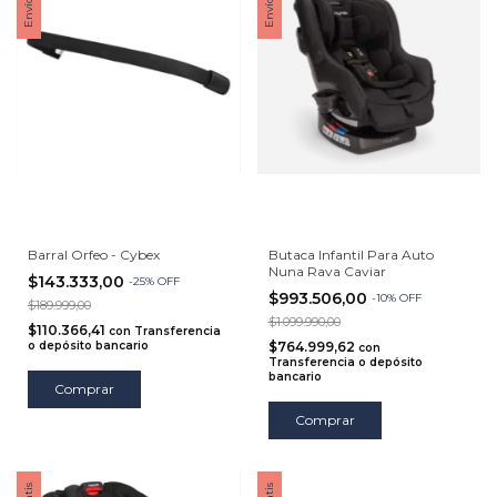
Barral Orfeo - Cybex
Butaca Infantil Para Auto
Nuna Rava Caviar
$143.333,00
-
25
%
OFF
$993.506,00
-
10
%
OFF
$189.999,00
$1.099.990,00
$110.366,41
con
Transferencia
o depósito bancario
$764.999,62
con
Transferencia o depósito
bancario