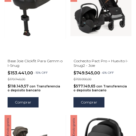
Base Joie Clickfit Para Gemm o
Cochecito Pact Pro + Huevito I-
I-Snug
Snug2 - Joie
$153.441,00
$749.545,00
-
15
%
OFF
-
6
%
OFF
$179.746,00
$799.990,00
$118.149,57
$577.149,65
con
Transferencia
con
Transferencia
o depósito bancario
o depósito bancario
Comprar
Comprar
Envío gratis
Envío gratis