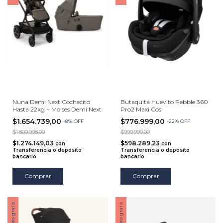
Nuna Demi Next Cochecito
Butaquita Huevito Pebble 360
Hasta 22kg + Moises Demi Next
Pro2 Maxi Cosi
$1.654.739,00
$776.999,00
-
8
%
OFF
-
22
%
OFF
$1.800.998,00
$999.999,00
$1.274.149,03
$598.289,23
con
con
Transferencia o depósito
Transferencia o depósito
bancario
bancario
Comprar
Comprar
Envío gratis
Envío gratis