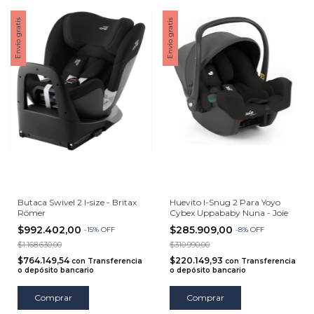
Envío gratis
Envío gratis
Butaca Swivel 2 I-size - Britax
Huevito I-Snug 2 Para Yoyo
Römer
Cybex Uppababy Nuna - Joie
$992.402,00
$285.909,00
-
15
%
OFF
-
8
%
OFF
$1.168.630,00
$310.990,00
$764.149,54
$220.149,93
con
Transferencia
con
Transferencia
o depósito bancario
o depósito bancario
Comprar
Comprar