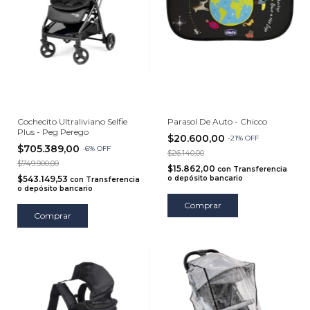
Cochecito Ultraliviano Selfie
Parasol De Auto - Chicco
Plus - Peg Perego
$20.600,00
-
21
%
OFF
$705.389,00
-
6
%
OFF
$26.140,00
$749.900,00
$15.862,00
con
Transferencia
$543.149,53
o depósito bancario
con
Transferencia
o depósito bancario
Comprar