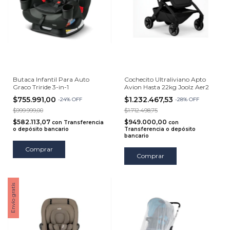
Butaca Infantil Para Auto
Cochecito Ultraliviano Apto
Graco Triride 3-in-1
Avion Hasta 22kg Joolz Aer2
$755.991,00
$1.232.467,53
-
24
%
OFF
-
28
%
OFF
$999.999,00
$1.712.498,75
$582.113,07
$949.000,00
con
Transferencia
con
o depósito bancario
Transferencia o depósito
bancario
Comprar
Comprar
Envío gratis