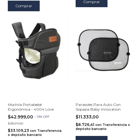
Comprar
Comprar
Mochila Portabebé
Parasoles Para Auto Con
Ergonómica - 4004 Love
Sopapa Baby Innovation
$42.999,00
$11.333,00
-
-13
%
OFF
$38.211,00
$8.726,41
con
Transferencia o
depósito bancario
$33.109,23
con
Transferencia
o depósito bancario