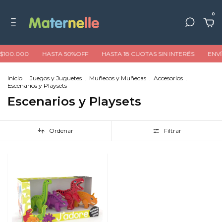
0
$100.000
HASTA 50%OFF
HASTA 18 CUOTAS SIN INTERÉS
ENVÍO
Inicio
.
Juegos y Juguetes
.
Muñecos y Muñecas
.
Accesorios
.
Escenarios y Playsets
Escenarios y Playsets
Ordenar
Filtrar